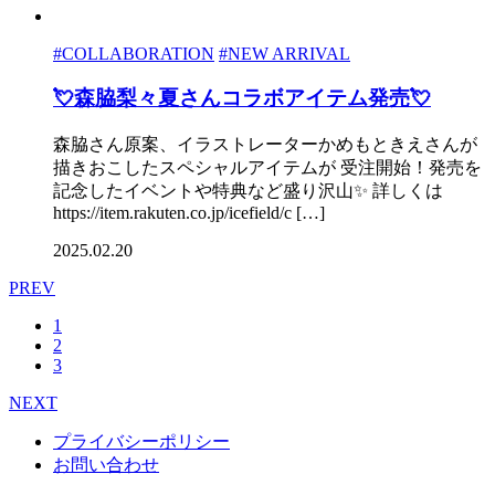
#COLLABORATION
#NEW ARRIVAL
💘森脇梨々夏さんコラボアイテム発売💘
森脇さん原案、イラストレーターかめもときえさんが
描きおこしたスペシャルアイテムが 受注開始！発売を
記念したイベントや特典など盛り沢山✨ 詳しくは
https://item.rakuten.co.jp/icefield/c […]
2025.02.20
PREV
1
2
3
NEXT
プライバシーポリシー
お問い合わせ