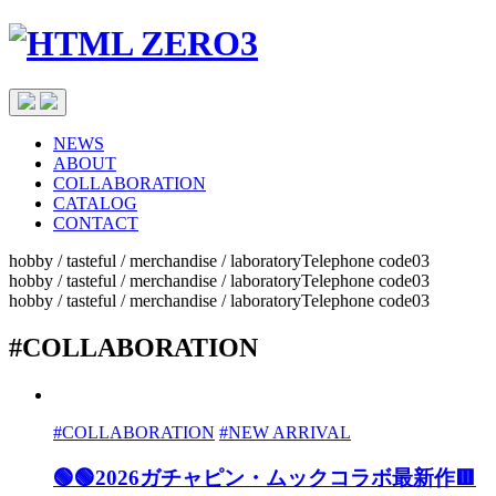
NEWS
ABOUT
COLLABORATION
CATALOG
CONTACT
hobby / tasteful / merchandise / laboratoryTelephone code03
hobby / tasteful / merchandise / laboratoryTelephone code03
hobby / tasteful / merchandise / laboratoryTelephone code03
#COLLABORATION
#COLLABORATION
#NEW ARRIVAL
🟢🟢2026ガチャピン・ムックコラボ最新作🟥