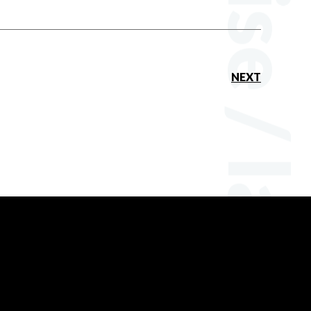
hobby / tasteful / merchandise / laboratoryTelephone code03
NEXT