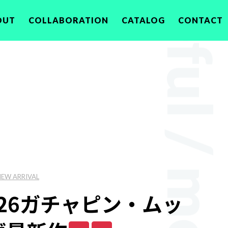
OUT
COLLABORATION
CATALOG
CONTACT
NEW ARRIVAL
026ガチャピン・ムッ