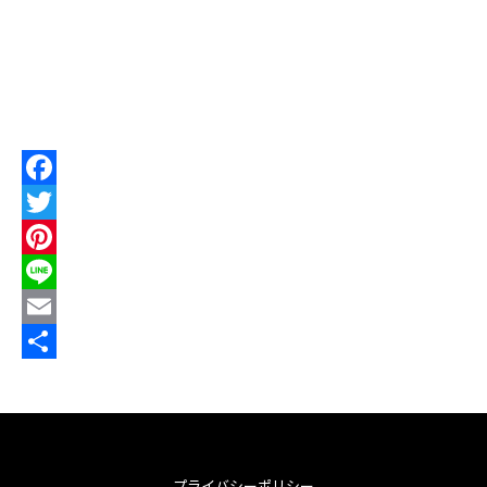
F
a
T
c
w
P
e
i
i
L
b
t
n
i
E
o
t
t
n
m
共
o
e
e
e
a
有
k
r
r
i
e
l
プライバシーポリシー