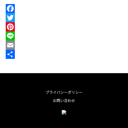
F
a
T
c
w
P
e
i
i
L
b
t
n
i
E
o
t
t
n
m
共
o
e
e
e
a
有
k
r
r
i
e
l
プライバシーポリシー
s
お問い合わせ
t