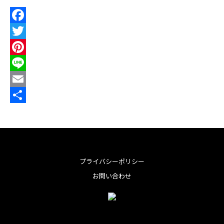
F
a
T
c
w
P
e
i
i
L
b
t
n
i
E
o
t
t
n
m
共
o
e
e
e
a
有
k
r
r
i
e
l
プライバシーポリシー
s
お問い合わせ
t