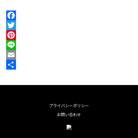
F
a
T
c
w
P
e
i
i
L
b
t
n
i
E
o
t
t
n
m
共
o
e
e
e
a
有
k
r
r
i
e
l
プライバシーポリシー
s
お問い合わせ
t