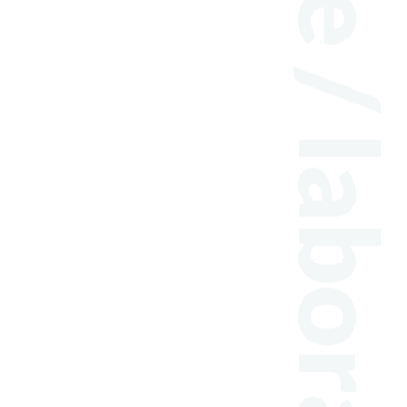
hobby / tasteful / merchandise / laboratoryTelephone code03