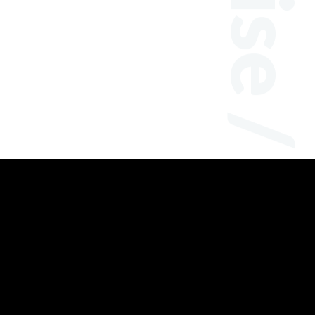
hobby / tasteful / merchandise / laboratoryTelephone code03