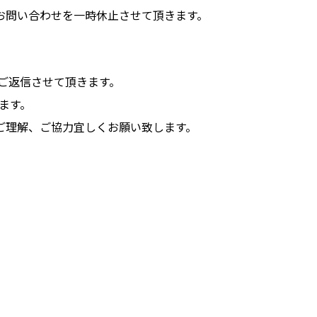
お問い合わせを一時休止させて頂きます。
次ご返信させて頂きます。
します。
ご理解、ご協力宜しくお願い致します。
F
a
T
c
w
P