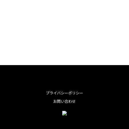
e
i
i
L
b
t
n
i
E
o
t
t
n
m
共
o
e
e
e
a
有
k
r
r
i
e
l
s
t
プライバシーポリシー
お問い合わせ