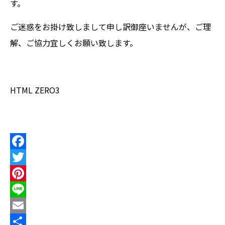
す。
ご迷惑をお掛け致しまして申し訳御座いませんが、ご理
解、ご協力宜しくお願い致します。
HTML ZERO3
F
a
T
c
w
P
e
i
i
L
b
t
n
i
E