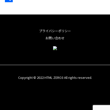
o
t
t
n
m
共
o
e
e
e
a
有
k
r
r
i
e
l
プライバシーポリシー
s
お問い合わせ
t
Copyright © 2022 HTML ZERO3 All rights reserved.