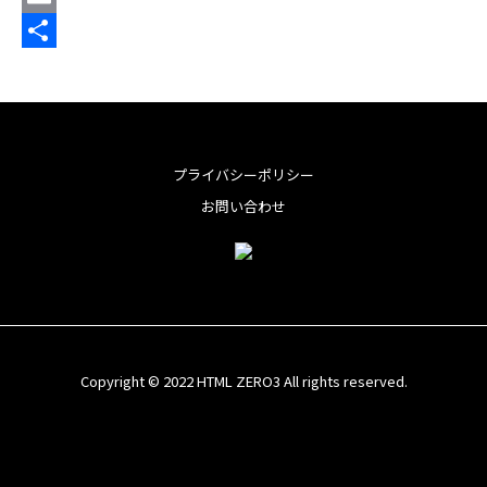
b
t
n
i
E
o
t
t
n
m
共
o
e
e
e
a
有
k
r
r
i
e
l
プライバシーポリシー
s
お問い合わせ
t
Copyright © 2022 HTML ZERO3 All rights reserved.