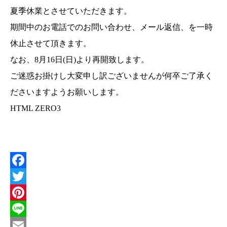
夏季休業とさせていただきます。
期間中のお電話でのお問い合わせ、メール返信、を一時
休止させて頂きます。
なお、8月16日(日)より再開致します。
ご迷惑お掛けし大変申し訳ございませんが何卒ご了承く
ださいますようお願いします。
HTML ZERO3
F
a
T
c
w
P
e
i
i
L