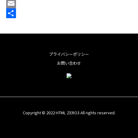
e
i
i
L
b
t
n
i
E
o
t
t
n
m
共
o
e
e
e
a
有
k
r
r
i
e
l
プライバシーポリシー
s
お問い合わせ
t
Copyright © 2022 HTML ZERO3 All rights reserved.