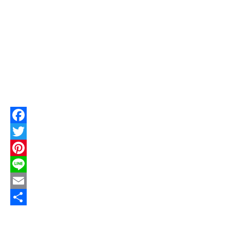
http://html-web
F
a
T
c
w
P
e
i
i
L
b
t
n
i
E
o
t
t
n
m
共