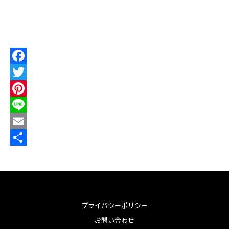
http://html-web
F
a
T
c
w
P
e
i
i
L
b
t
n
i
E
o
t
t
n
m
共
o
e
e
e
a
有
k
r
r
i
e
l
プライバシーポリシー
s
お問い合わせ