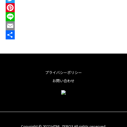
a
T
c
w
P
e
i
i
L
b
t
n
i
E
o
t
t
n
m
共
o
e
e
e
a
有
k
r
r
i
e
l
プライバシーポリシー
s
お問い合わせ
t
Copyright © 2022 HTML ZERO3 All rights reserved.