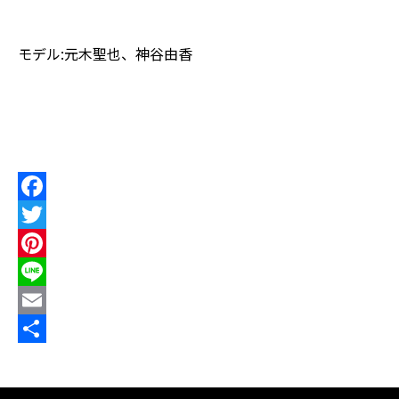
モデル:
元木聖也
、
神谷由香
http://html-web
F
a
T
c
w
P
e
i
i
L
b
t
n
i
E
o
t
t
n
m
共
o
e
e
e
a
有