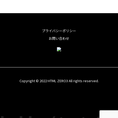
o
t
t
n
m
共
o
e
e
e
a
有
k
r
r
i
e
l
プライバシーポリシー
s
お問い合わせ
t
Copyright © 2022 HTML ZERO3 All rights reserved.