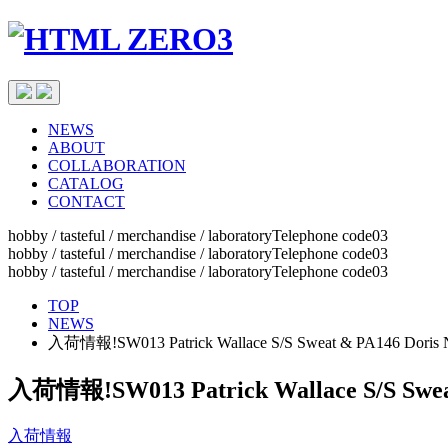
NEWS
ABOUT
COLLABORATION
CATALOG
CONTACT
hobby / tasteful / merchandise / laboratoryTelephone code03
hobby / tasteful / merchandise / laboratoryTelephone code03
hobby / tasteful / merchandise / laboratoryTelephone code03
TOP
NEWS
入荷情報!SW013 Patrick Wallace S/S Sweat & PA146 Doris Nin
入荷情報!SW013 Patrick Wallace S/S Sweat 
入荷情報