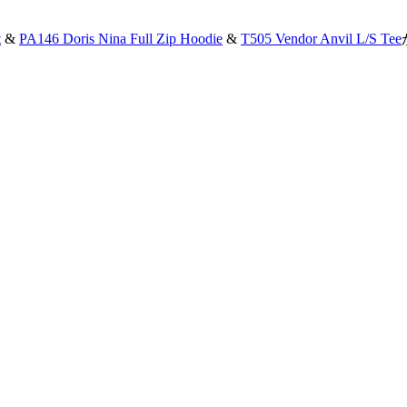
t
&
PA146 Doris Nina Full Zip Hoodie
&
T505 Vendor Anvil L/S Tee