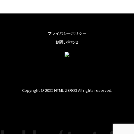
o
t
t
n
m
共
o
e
e
e
a
有
k
r
r
i
e
l
プライバシーポリシー
s
お問い合わせ
t
Copyright © 2022 HTML ZERO3 All rights reserved.