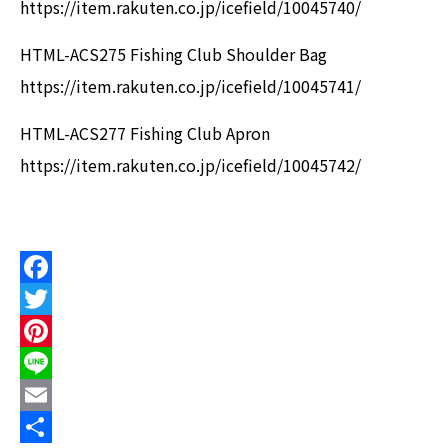
https://item.rakuten.co.jp/icefield/10045740/
HTML-ACS275 Fishing Club Shoulder Bag
https://item.rakuten.co.jp/icefield/10045741/
HTML-ACS277 Fishing Club Apron
https://item.rakuten.co.jp/icefield/10045742/
F
a
T
c
w
P
e
i
i
L
b
t
n
i
E