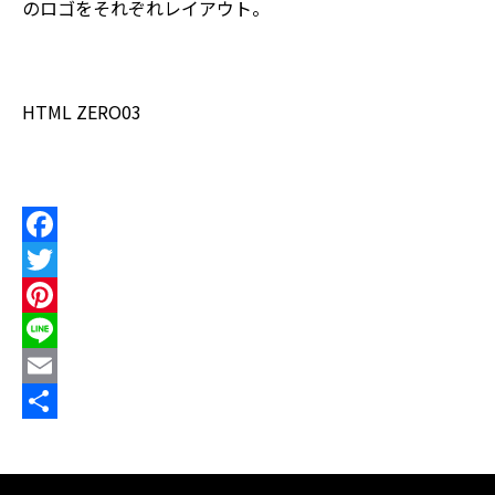
のロゴをそれぞれレイアウト。
HTML ZERO03
F
a
T
c
w
P
e
i
i
L
b
t
n
i
E
o
t
t
n
m
共
o
e
e
e
a
有