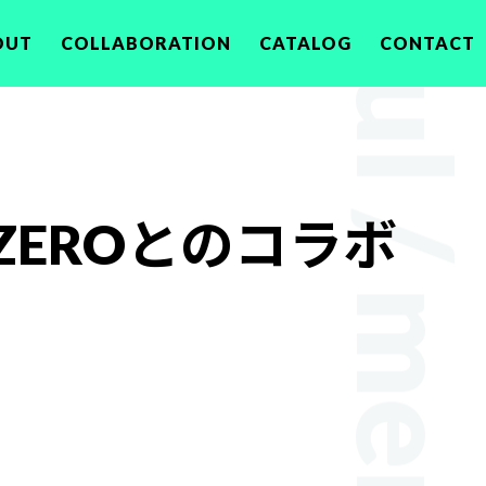
OUT
COLLABORATION
CATALOG
CONTACT
ZEROとのコラボ