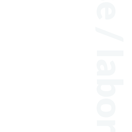
hobby / tasteful / merchandise / laboratoryTelephone code03