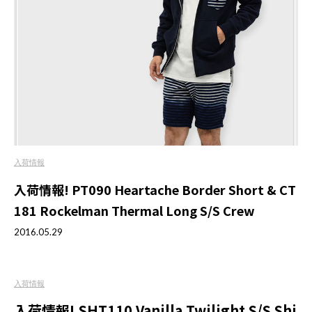
入荷情報
入荷情報! PT090 Heartache Border Short & CT
181 Rockelman Thermal Long S/S Crew
2016.05.29
入荷情報
入荷情報! SHT110 Vanilla Twilight S/S Shi